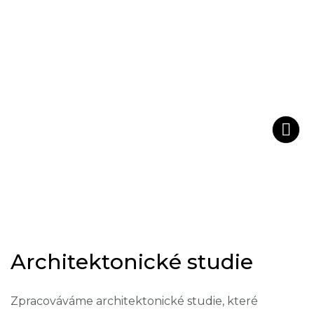
A
r
c
h
i
t
e
k
t
o
n
i
c
k
é
s
t
u
d
i
e
Zpracováváme architektonické studie, které