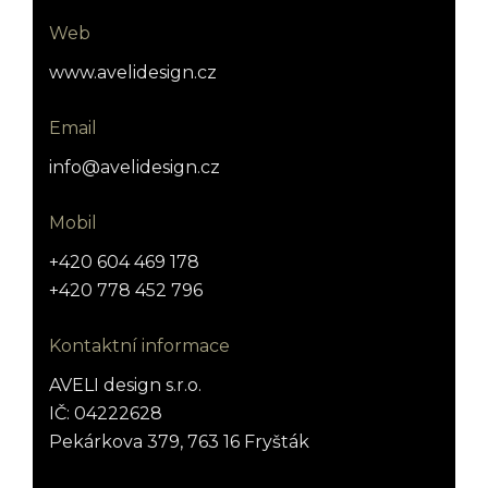
Web
www.avelidesign.cz
Email
info@avelidesign.cz
Mobil
+420 604 469 178
+420 778 452 796
Kontaktní informace
AVELI design s.r.o.
IČ: 04222628
Pekárkova 379, 763 16 Fryšták