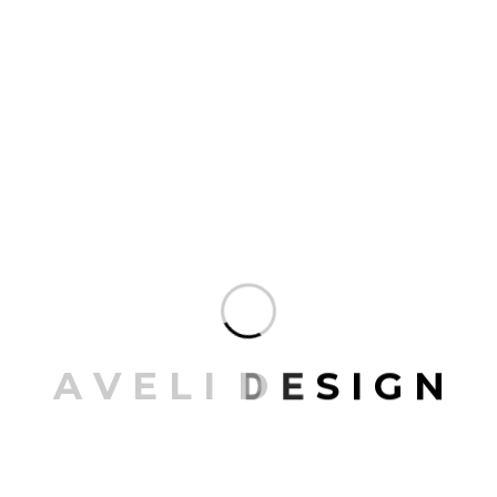
funkční, estetická a ekonomicky udržitelná řešení s
ohledem na specifika místa i potřeby investora.
Studie umožňuje posoudit různé varianty — ať už
jde o novostavbu, přestavbu nebo rozšíření
stávajícího objektu.
Navrhujeme hmotové a prostorové uspořádání,
zohledňujeme vztahy k okolí, dopravní napojení i
orientaci ke světovým stranám. Výsledkem je
ucelená vize, která investorovi pomáhá rozhodnout
se, jakým směrem projekt dále rozvíjet.
A
V
E
L
I
D
E
S
I
G
N
Architektonické studie
Projektová činnost